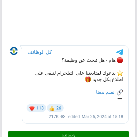
رابط هـنـا