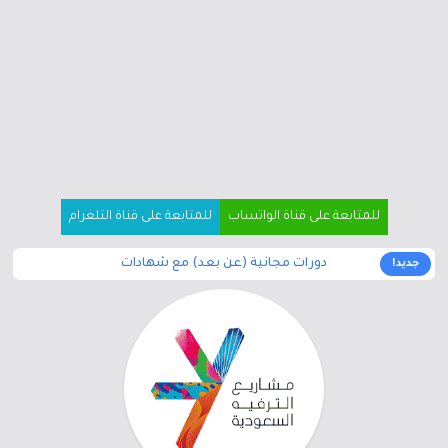
للمتابعة على قناة الواتساب
للمتابعة على قناة التلغرام
دورات مجانية (عن بعد) مع شهادات
جديد!