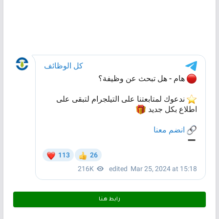
رابط هـنـا