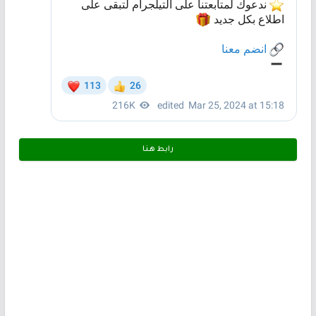
رابط هـنـا