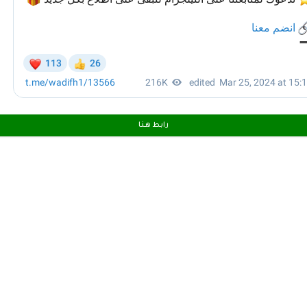
رابط هـنـا