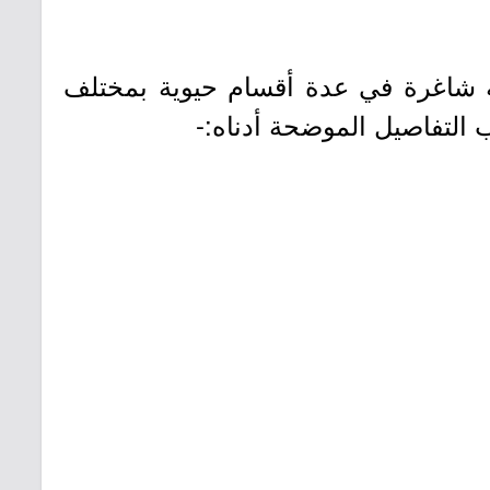
ة (Arla Foods) تعلن عن بدء حملة توظيف فوري لشغل 40 وظيفة شاغرة في عدة أقسام حيوية بمختلف
التفاصيل الموضحة أدناه:-