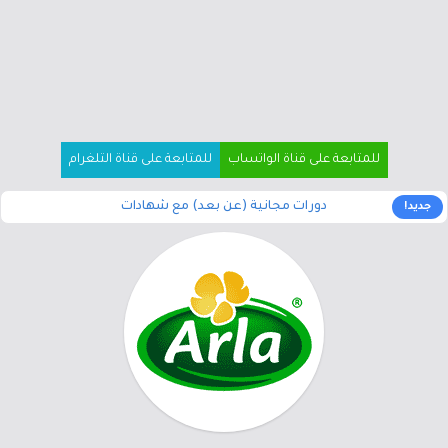
للمتابعة على قناة الواتساب
للمتابعة على قناة التلغرام
دورات مجانية (عن بعد) مع شهادات
جديد!