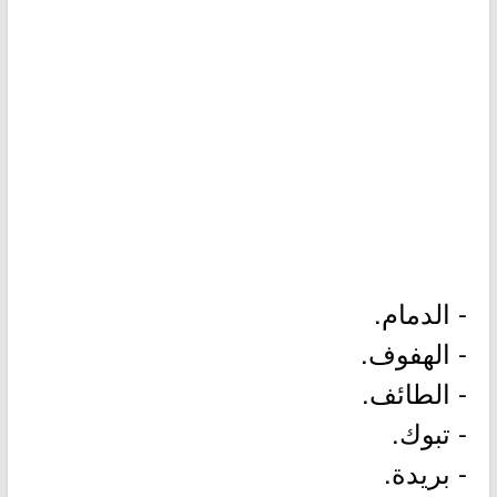
- الدمام.
- الهفوف.
- الطائف.
- تبوك.
- بريدة.