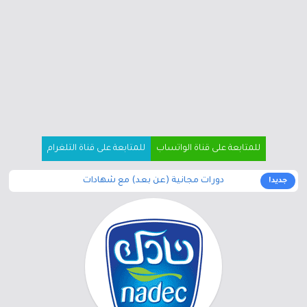
للمتابعة على قناة الواتساب
للمتابعة على قناة التلغرام
دورات مجانية (عن بعد) مع شهادات
جديد!