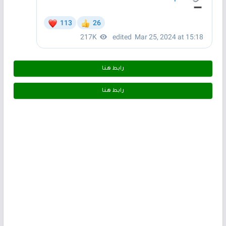
رابط هـنـا
رابط هـنـا