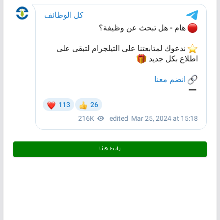
رابط هـنـا