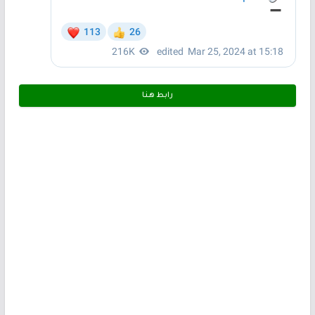
رابط هـنـا