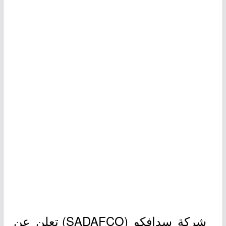
شركة سدافكو (SADAFCO) تعلن عن