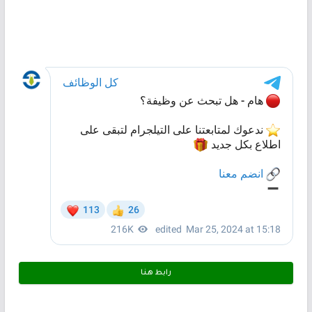
رابط هـنـا