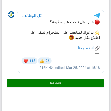
رابط هـنـا