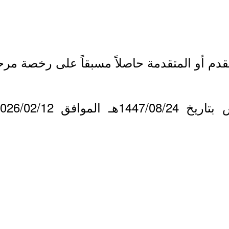
تقدمة حاصلاً مسبقاً على رخصة مرحل جوي (spatcher License