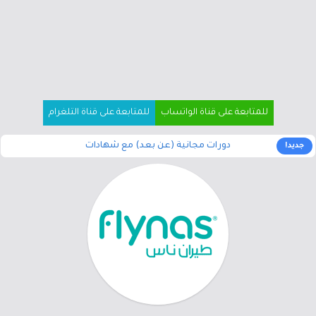
للمتابعة على قناة الواتساب
للمتابعة على قناة التلغرام
دورات مجانية (عن بعد) مع شهادات
جديد!