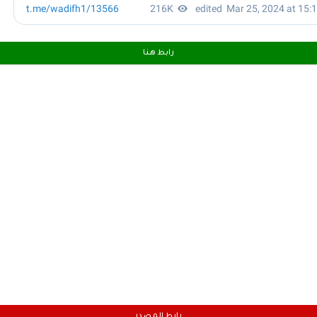
رابط هـنـا
رابط المصدر