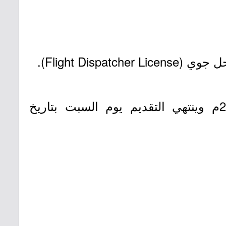
Flight Di).
- التقديم مُتاح الآن بدأ اليوم الخميس بتاريخ 1447/08/24هـ الموافق 2026/02/12م وينتهي التقديم يوم السبت بتاريخ