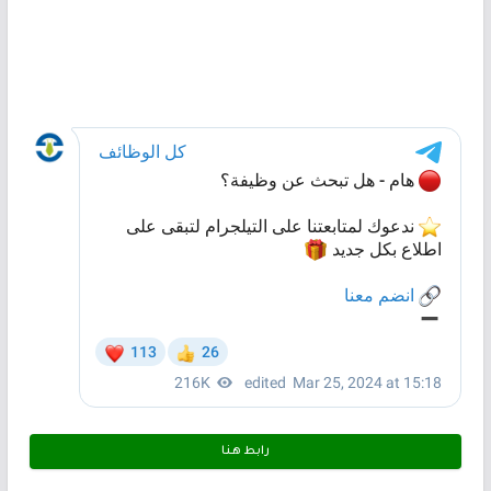
رابط هـنـا