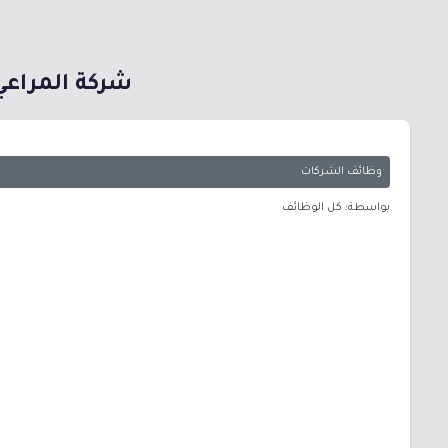
شركة المراعي توفر 37 وظيفة شاغرة لحملة الثا
وظائف الشركات
بواسطة: كل الوظائف