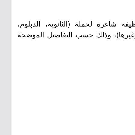
اعي عبر موقعها الإلكتروني (بوابة التوظيف) تعلن عن توفر (37) وظيفة شاغرة لحملة (الثانوية، الدبلوم،
وغيرها)، وذلك حسب التفاصيل الموضحة