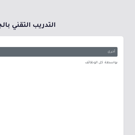
التدريب التقني بالجوف يعلن عن 1600 مقعد ت
أخرى
بواسطة: كل الوظائف