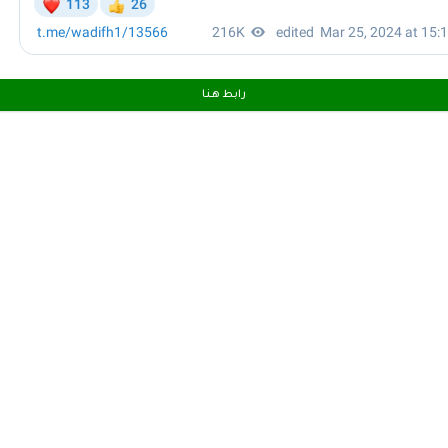
رابط هـنـا