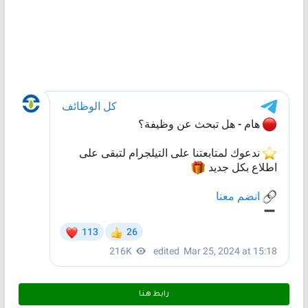
رابط هـنـا