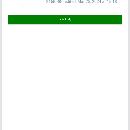
رابط هـنـا