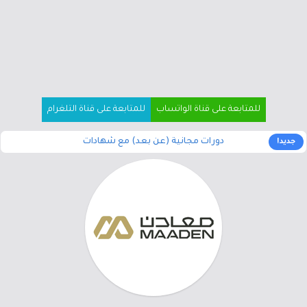
للمتابعة على قناة الواتساب
للمتابعة على قناة التلغرام
دورات مجانية (عن بعد) مع شهادات
جديد!