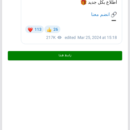
رابط هـنـا