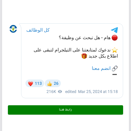
رابط هـنـا