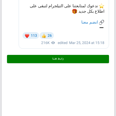
رابط هـنـا