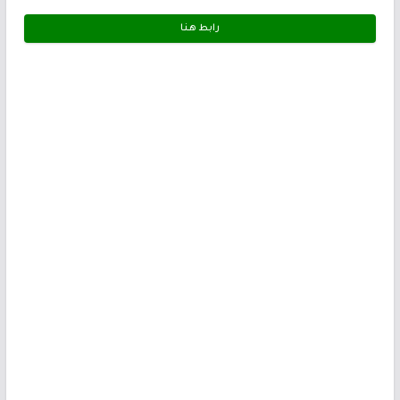
رابط هـنـا