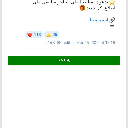
رابط هـنـا