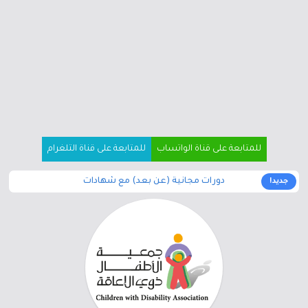
للمتابعة على قناة الواتساب
للمتابعة على قناة التلغرام
دورات مجانية (عن بعد) مع شهادات
جديد!