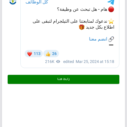
رابط هـنـا