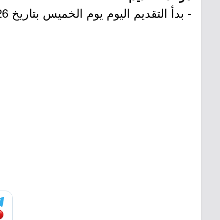
- بدأ التقديم اليوم يوم الخميس بتاريخ 1447/11/26هـ الموافق 2026/05/14م.