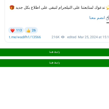
رابط هـنـا
رابط هـنـا