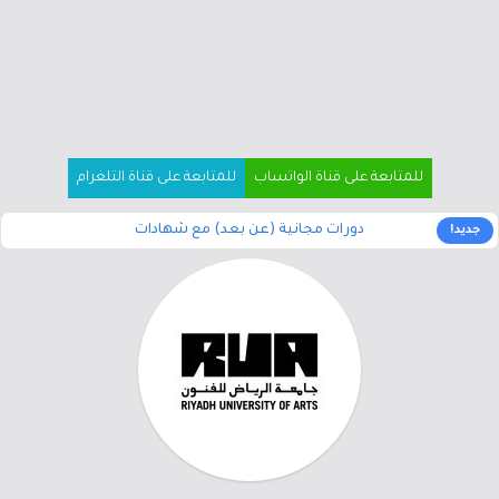
للمتابعة على قناة الواتساب
للمتابعة على قناة التلغرام
دورات مجانية (عن بعد) مع شهادات
جديد!