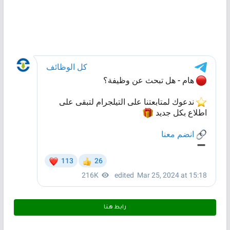
رابط هـنـا