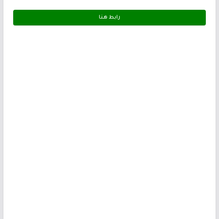
رابط هـنـا