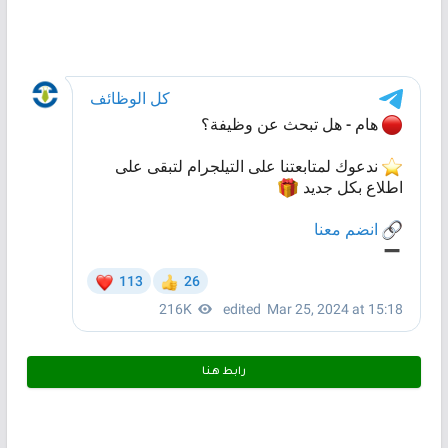
رابط هـنـا