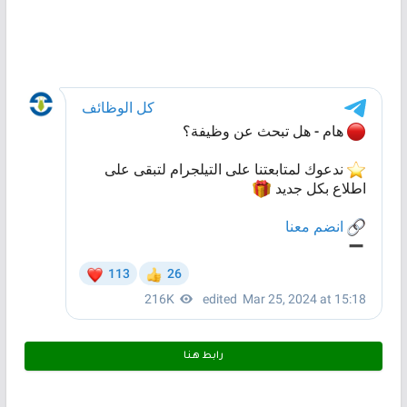
رابط هـنـا