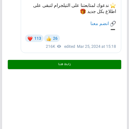
رابط هـنـا