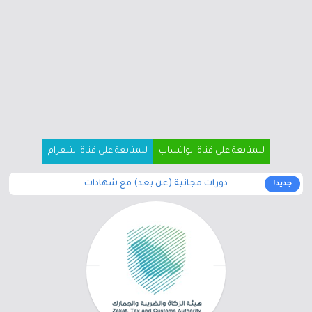
للمتابعة على قناة الواتساب
للمتابعة على قناة التلغرام
دورات مجانية (عن بعد) مع شهادات
جديد!