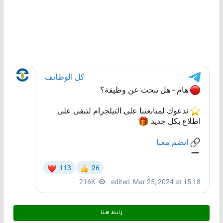
رابط هـنـا