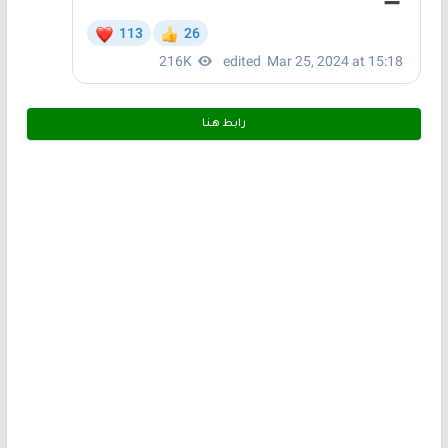
رابط هـنـا