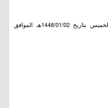
- يبدأ من يوم الإثنين بتاريخ 1447/12/29هـ الموافق 2026/06/15م وينتهي يوم الخميس بتاريخ 1448/01/02هـ الموافق