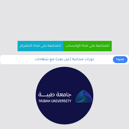
للمتابعة على قناة الواتساب
للمتابعة على قناة التلغرام
دورات مجانية (عن بعد) مع شهادات
جديد!