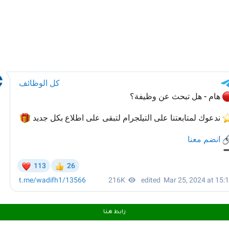
رابط هـنـا