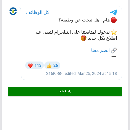
رابط هـنـا