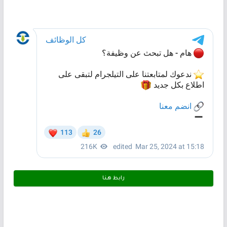
رابط هـنـا