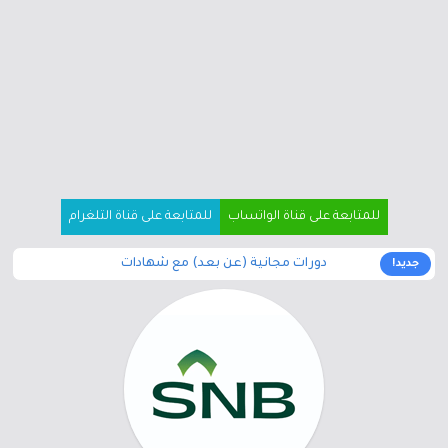
للمتابعة على قناة الواتساب
للمتابعة على قناة التلغرام
دورات مجانية (عن بعد) مع شهادات
جديد!