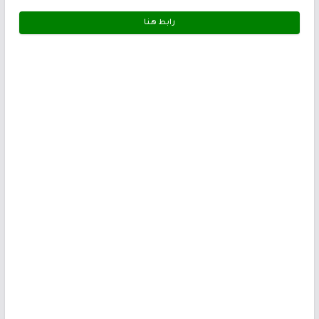
رابط هـنـا