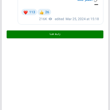
رابط هـنـا