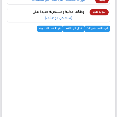
دورات مجانية (عن بعد) مع شهادات
جديد!
وظائف مدنية وعسكرية جديدة على
تنويه هام
(قناة كل الوظائف)
#وظائف شركات
#كل الوظائف
#وظائف الثانوية