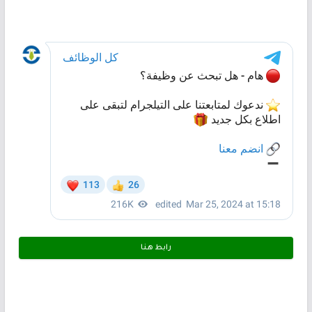
رابط هـنـا