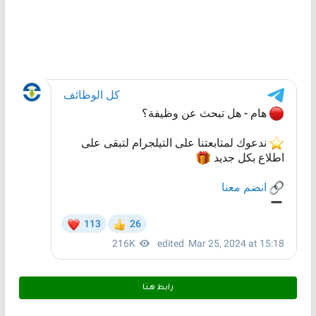
رابط هـنـا