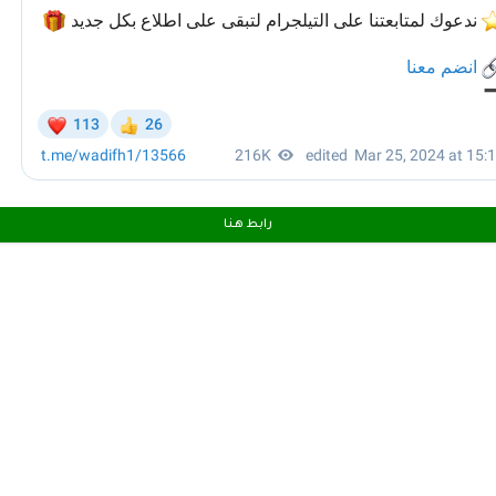
رابط هـنـا