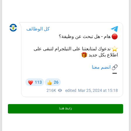
رابط هـنـا