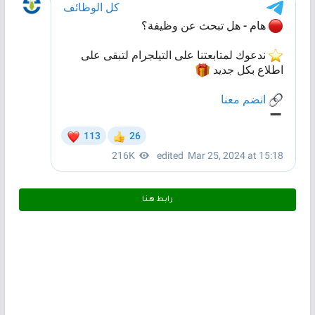
رابط هـنـا