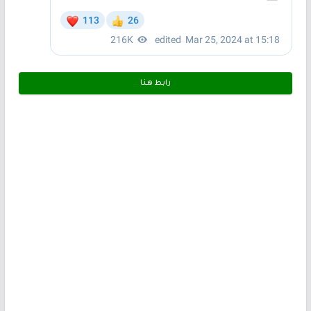
رابط هـنـا