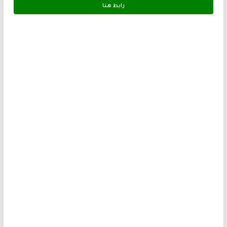
رابط هـنـا