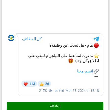
رابط هـنـا