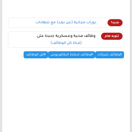
دورات مجانية (عن بعد) مع شهادات
جديد!
وظائف مدنية وعسكرية جديدة على
تنويه هام
(قناة كل الوظائف)
#وظائف شركات
#وظائف لحملة البكالوريوس
#كل الوظائف