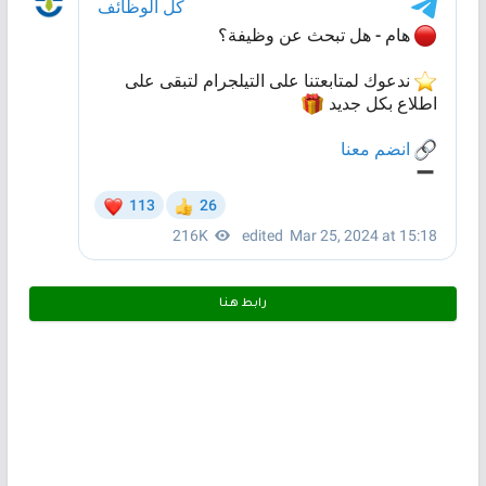
رابط هـنـا