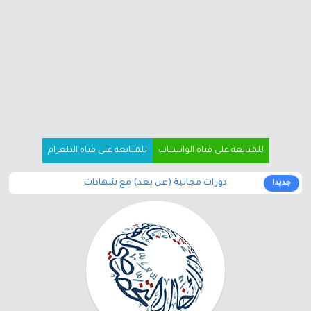
للمتابعة على قناة الواتساب
للمتابعة على قناة التلغرام
دورات مجانية (عن بعد) مع شهادات
جديد!