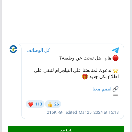
رابط هـنـا