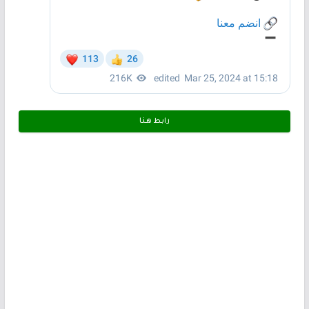
رابط هـنـا