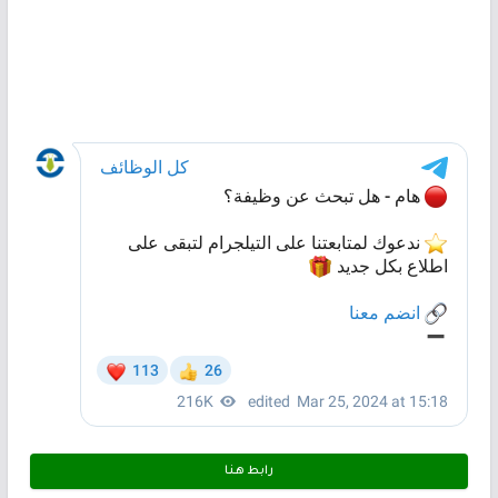
رابط هـنـا