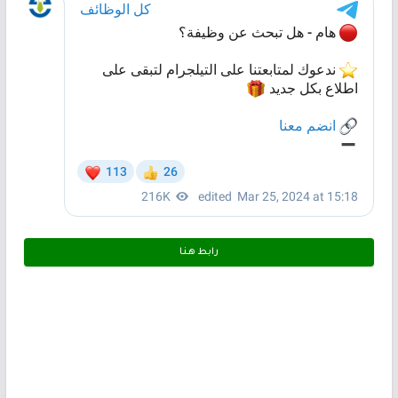
رابط هـنـا