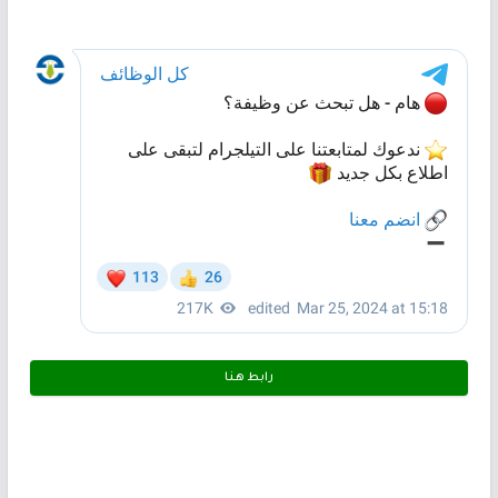
رابط هـنـا